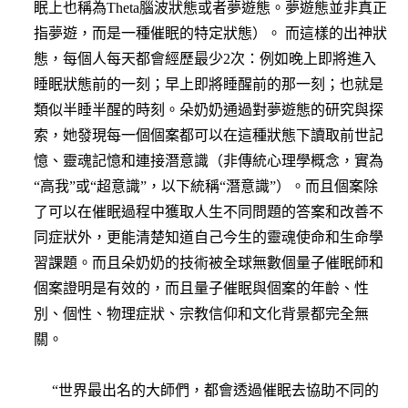
眠上也稱為Theta腦波狀態或者夢遊態。夢遊態並非真正
指夢遊，而是一種催眠的特定狀態）。 而這樣的出神狀
態，每個人每天都會經歷最少2次：例如晚上即將進入
睡眠狀態前的一刻；早上即將睡醒前的那一刻；也就是
類似半睡半醒的時刻。朵奶奶通過對夢遊態的研究與探
索，她發現每一個個案都可以在這種狀態下讀取前世記
憶、靈魂記憶和連接潛意識（非傳統心理學概念，實為
“高我”或“超意識”，以下統稱“潛意識”）。而且個案除
了可以在催眠過程中獲取人生不同問題的答案和改善不
同症狀外，更能清楚知道自己今生的靈魂使命和生命學
習課題。而且朵奶奶的技術被全球無數個量子催眠師和
個案證明是有效的，而且量子催眠與個案的年齡、性
別、個性、物理症狀、宗教信仰和文化背景都完全無
關。
“世界最出名的大師們，都會透過催眠去協助不同的